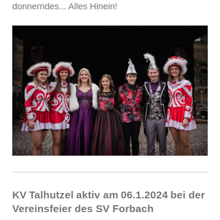
donnerndes... Alles Hinein!
KV
Talhutz
el
aktiv am
06
.1.20
24
bei der
Vereinsfeier des SV Forbach