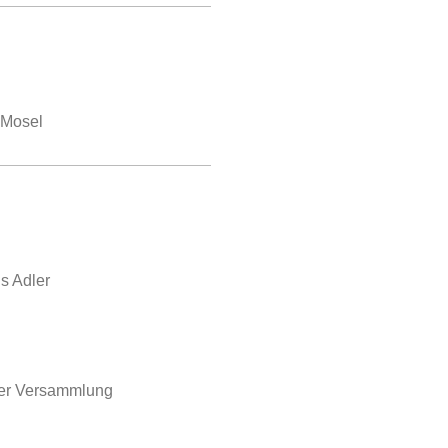
 Mosel
s Adler
der Versammlung