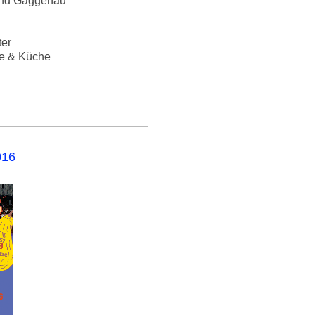
 und Gaggenau
ter
ke & Küche
16