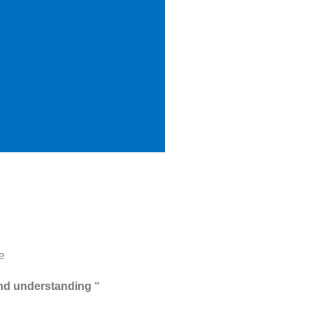
e
nd understanding “