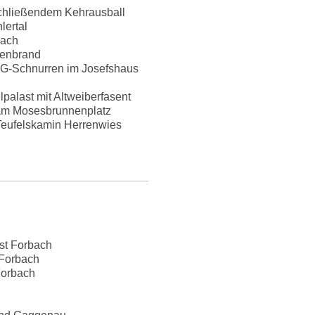
chließendem Kehrausball
ertal
bach
genbrand
JG-Schnurren im Josefshaus
palast mit Altweiberfasent
 am Mosesbrunnenplatz
Teufelskamin Herrenwies
ast Forbach
 Forbach
Forbach